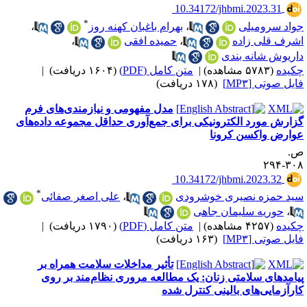
‎ 10.34172/jhbmi.2023.31
*
واد سرومیلی
،
بهرام باغبان کهنه روز
،
شرف قلی زاده
،
حمیده افقی
،
اریوش شانه بندی
کیده
(۵۷۸۳ مشاهده)
|
متن کامل (PDF)
(۱۶۰۴ دریافت)
|
ایل صوتی [MP۳]
(۱۷۸ دریافت)
مدل مفهومی و نیازمندی‌های فرم
زارش مورد الکترونیکی برای جمع‌آوری حداقل مجموعه داده‌های
وارض واکسن کرونا
.
۳۰۸-۲
‎ 10.34172/jhbmi.2023.32
*
ید حمزه نصیری خوشرودی
،
علی اصغر صفائی
،
حوریه سلیمان جاهی
کیده
(۴۲۵۷ مشاهده)
|
متن کامل (PDF)
(۱۷۹۰ دریافت)
|
ایل صوتی [MP۳]
(۱۶۳ دریافت)
تأثیر مداخلات سلامت همراه بر
یامدهای سلامتی زنان: یک مطالعه مروری نظام‌مند بر روی
ارآزمایی‌های بالینی کنترل شده