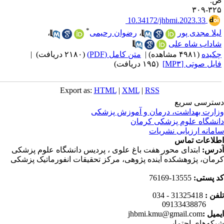
.
۳۲۵-۳
‎ 10.34172/jhbmi.2023.33
*
یلا مجدی پور
،
رضوان رحیمی
،
اداب شاه علی
کیده
(۴۹۸۱ مشاهده)
|
متن کامل (PDF)
(۲۱۸۰ دریافت)
|
ایل صوتی [MP۳]
(۱۹۵ دریافت)
Export as:
HTML
|
XML
|
RSS
ترسی سریع
ارت بهداشت، درمان و آموزش پزشکی
نشگاه علوم پزشکی کرمان
مانه ارزیابی نشریات
لاعات تماس
رس:
ابتدای محور هفت باغ علوی ، پردیس دانشگاه علوم پزشکی
مان، پژوهشکده آینده پژوهی، مرکز تحقیقات انفورماتیک پزشکی
 پستی:
13555-76169
فن :
31325418 - 034
0913343
میل :
jhbmi.kmu@gmail.com
که‌های اجتمایی