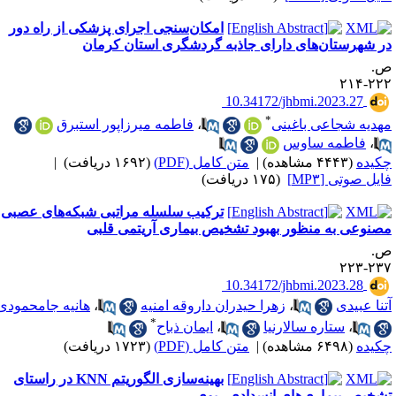
امکان‌سنجی اجرای پزشکی از راه دور
ر شهرستان‌های دارای جاذبه گردشگری استان کرمان
.
۲۲۲-۲
‎ 10.34172/jhbmi.2023.27
*
هدیه شجاعی باغینی
،
فاطمه میرزاپور استبرق
،
فاطمه ساوس
کیده
(۴۴۴۳ مشاهده)
|
متن کامل (PDF)
(۱۶۹۲ دریافت)
|
ایل صوتی [MP۳]
(۱۷۵ دریافت)
ترکیب سلسله مراتبی شبکه‌های عصبی
صنوعی به منظور بهبود تشخیص بیماری آریتمی قلبی
.
۲۳۷-۲
‎ 10.34172/jhbmi.2023.28
تنا عبیدی
،
زهرا حیدران داروقه امنیه
،
هانیه جامحمودی
*
،
ستاره سالارنیا
،
ایمان ذباح
کیده
(۶۴۹۸ مشاهده)
|
متن کامل (PDF)
(۱۷۲۳ دریافت)
بهینه‌سازی الگوریتم KNN در راستای
شخیص بیماری‌های انسدادی ریوی