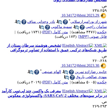
.
۲۵۹-۲
‎ 10.34172/jhbmi.2023.29
*
هرزاد پورامیرارسلانی
،
نادر وحدانی مناف
،
امان راجبی
،
سمیه ماکویی
کیده
(۴۴۷۶ مشاهده)
|
متن کامل (PDF)
(۱۷۳۱ دریافت)
|
ایل صوتی [MP۳]
(۱۷۳ دریافت)
تشخیص هوشمند سرطان پستان از
ریق شبکه‌های ترکیبی عمیق با استفاده از تصاویر ترموگرافی
.
۲۶۸-۲
‎ 10.34172/jhbmi.2023.30
*
انیه رضازاده تمرین
،
الهام صنیعی
،
هدی صالحی باروق
کیده
(۵۰۰۵ مشاهده)
|
متن کامل (PDF)
(۲۰۱۹ دریافت)
معرفی یک واکسن چند اپی‌توپی کارآمد
 برابر سویه‌های مختلف SARS-CoV-2: واکسینولوژی معکوس
.
۲۹۳-۲