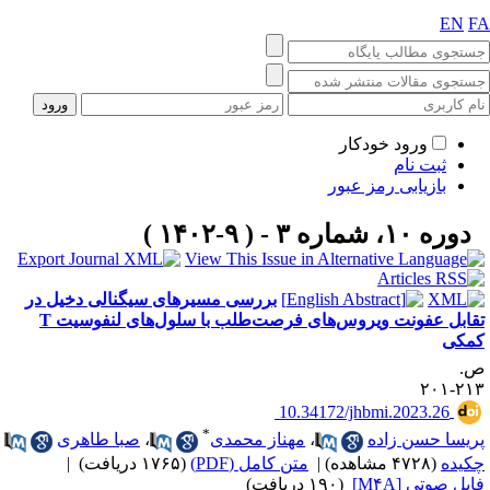
EN
F
ورود خودکار
ثبت نام
بازیابی رمز عبور
دوره ۱۰، شماره ۳ - ( ۹-۱۴۰۲ )
بررسی مسیرهای سیگنالی دخیل در
تقابل عفونت ویروس‌های فرصت‌طلب با سلول‌های لنفوسیت T
مکی
.
۲۱۳-۲
‎ 10.34172/jhbmi.2023.26
*
ریسا حسن زاده
،
مهناز محمدی
،
صبا طاهری
کیده
(۴۷۲۸ مشاهده)
|
متن کامل (PDF)
(۱۷۶۵ دریافت)
|
ایل صوتی [M۴A]
(۱۹۰ دریافت)